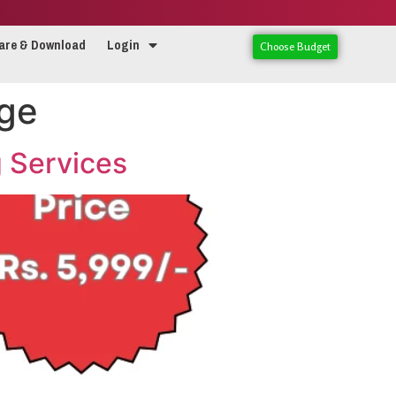
are & Download
Login
Choose Budget
age
g Services