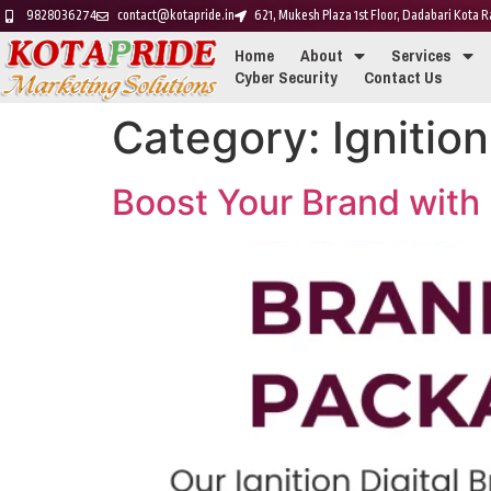
9828036274
contact@kotapride.in
621, Mukesh Plaza 1st Floor, Dadabari Kota
Home
About
Services
Cyber Security
Contact Us
Category:
Ignitio
Boost Your Brand with 