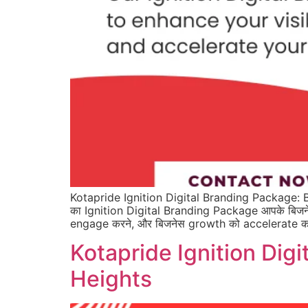
Kotapride Ignition Digital Branding Package: B
का Ignition Digital Branding Package आपके बिजनेस 
engage करने, और बिजनेस growth को accelerate क
Kotapride Ignition Dig
Heights